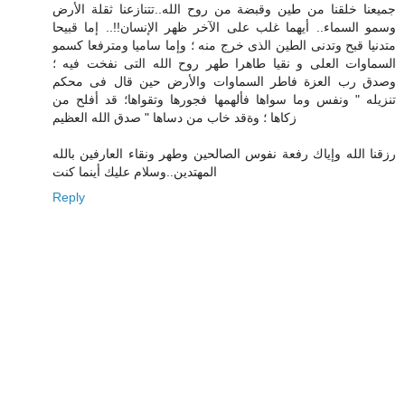
جميعنا خلقنا من طين وقبضة من روح الله..تتنازعنا ثقلة الأرض
وسمو السماء.. أيهما غلب على الآخر ظهر الإنسان!!.. إما قبيحا
متدنيا قبح وتدنى الطين الذى خرج منه ؛ وإما ساميا ومترفعا كسمو
السماوات العلى و نقيا طاهرا طهر روح الله التى نفخت فيه ؛
وصدق رب العزة فاطر السماوات والأرض حين قال فى محكم
تنزيله " ونفس وما سواها فألهمها فجورها وتقواها؛ قد أفلح من
زكاها ؛ وةقد خاب من دساها " صدق الله العظيم
رزقنا الله وإياك رفعة نفوس الصالحين وطهر ونقاء العارفين بالله
المهتدين..وسلام عليك أينما كنت
Reply