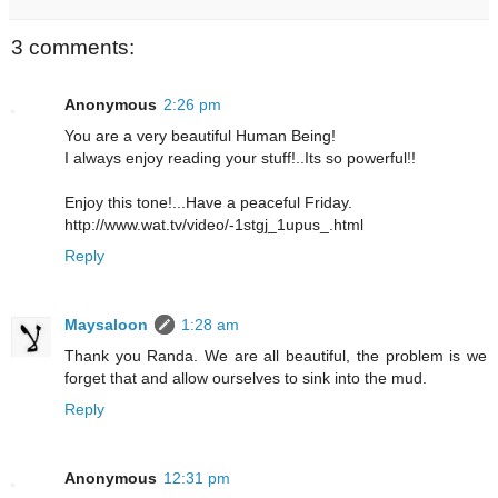
3 comments:
Anonymous
2:26 pm
You are a very beautiful Human Being!
I always enjoy reading your stuff!..Its so powerful!!
Enjoy this tone!...Have a peaceful Friday.
http://www.wat.tv/video/-1stgj_1upus_.html
Reply
Maysaloon
1:28 am
Thank you Randa. We are all beautiful, the problem is we
forget that and allow ourselves to sink into the mud.
Reply
Anonymous
12:31 pm