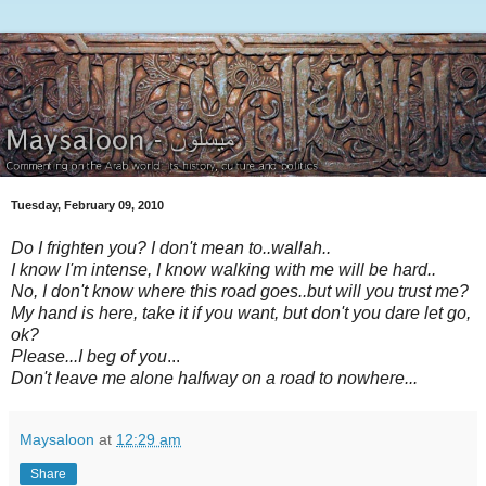
Tuesday, February 09, 2010
Do I frighten you? I don't mean to..wallah..
I know I'm intense, I know walking with me will be hard..
No, I don't know where this road goes..but will you trust me?
My hand is here, take it if you want, but don't you dare let go,
ok?
Please...
I beg of you
...
Don't leave me alone halfway on a road to nowhere...
Maysaloon
at
12:29 am
Share