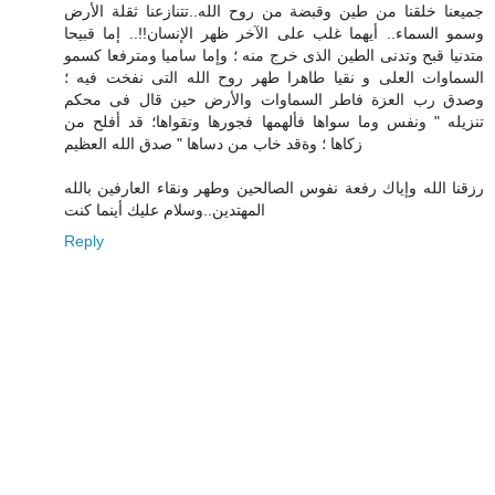
جميعنا خلقنا من طين وقبضة من روح الله..تتنازعنا ثقلة الأرض
وسمو السماء.. أيهما غلب على الآخر ظهر الإنسان!!.. إما قبيحا
متدنيا قبح وتدنى الطين الذى خرج منه ؛ وإما ساميا ومترفعا كسمو
السماوات العلى و نقيا طاهرا طهر روح الله التى نفخت فيه ؛
وصدق رب العزة فاطر السماوات والأرض حين قال فى محكم
تنزيله " ونفس وما سواها فألهمها فجورها وتقواها؛ قد أفلح من
زكاها ؛ وةقد خاب من دساها " صدق الله العظيم
رزقنا الله وإياك رفعة نفوس الصالحين وطهر ونقاء العارفين بالله
المهتدين..وسلام عليك أينما كنت
Reply