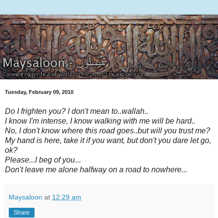
Tuesday, February 09, 2010
Do I frighten you? I don't mean to..wallah..
I know I'm intense, I know walking with me will be hard..
No, I don't know where this road goes..but will you trust me?
My hand is here, take it if you want, but don't you dare let go,
ok?
Please...
I beg of you
...
Don't leave me alone halfway on a road to nowhere...
Maysaloon
at
12:29 am
Share