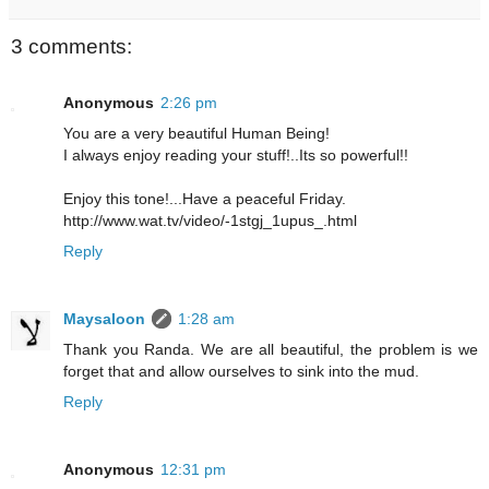
3 comments:
Anonymous
2:26 pm
You are a very beautiful Human Being!
I always enjoy reading your stuff!..Its so powerful!!
Enjoy this tone!...Have a peaceful Friday.
http://www.wat.tv/video/-1stgj_1upus_.html
Reply
Maysaloon
1:28 am
Thank you Randa. We are all beautiful, the problem is we
forget that and allow ourselves to sink into the mud.
Reply
Anonymous
12:31 pm