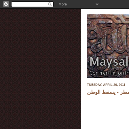
TUESDAY, APRIL 26, 2011
مطر - يسقط الوطن