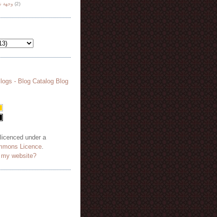
وجهة ن
(2)
 licenced under a
mmons Licence
.
o my website?