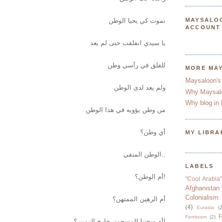
نموت كي يحيا الوطن
MAYSALO
ACCOUNT
يا سيدي انفلقت حتى لم يعد
للفلق في رأسي وطن
MORE MA
Maysaloon's
ولم يعد لدى الوطن
Why Maysal
Why blog in 
من وطن يؤويه في هذا الوطن
أي وطن؟
MY LIBRA
الوطن المنفي..
LABELS
أم الوطن؟!
"Cool Arabia"
Afghanistan
Colonialism
أم الرهين الممتهن؟
(4)
Eurasia
(2
F
Feminism
(2)
أم سجننا المسجون خارج الزمن ؟!