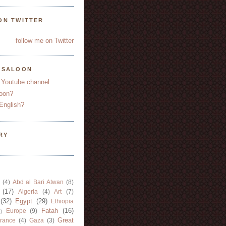
ON TWITTER
follow me on Twitter
YSALOON
 Youtube channel
oon?
English?
RY
(4)
Abd al Bari Atwan
(8)
(17)
Algeria
(4)
Art
(7)
(32)
Egypt
(29)
Ethiopia
Fatah
(16)
Europe
(9)
)
Great
rance
(4)
Gaza
(3)