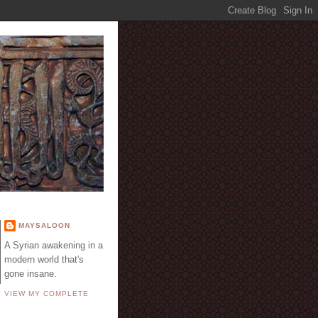
E
MAYSALOON
A Syrian awakening in a
modern world that's
gone insane.
VIEW MY COMPLETE