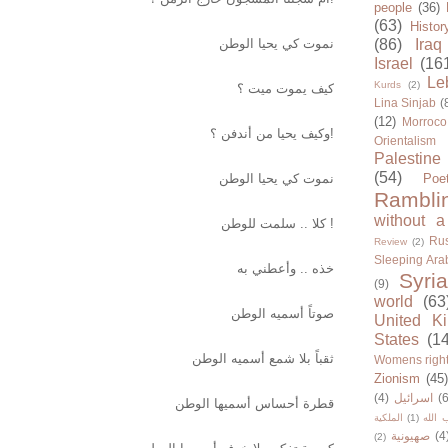
people
(36)
(63)
Histor
نموت كي يحيا الوطن
(86)
Iraq
Israel
(16
Le
Kurds
(2)
كيف يموت ميت ؟
Lina Sinjab
(
(12)
Morroco
وكيف يحيا من أندفن ؟!
Orientalism
Palestine
(54)
نموت كي يحيا الوطن
Poe
Rambli
without a
كلا .. سلمت للوطن !
Rus
Review
(2)
Sleeping Ara
خذه .. وأعطني به
Syria
(9)
world
(63
صوتاً أسميه الوطن
United K
States
(1
ثقباً بلا شمع أسميه الوطن
Womens righ
Zionism
(45
(4)
اسرائيل
(6
قطرة أحساس أسميها الوطن
الملكية
(1)
 الله
صهيونية
(4
(2)