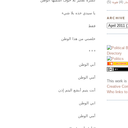
كسرة تفكير بلا خوف أسميها الوطن
(5)
هوية
(4)
ظر
يا سيدي خذه بلا شيء
ARCHIVE
فقط
خلصني من هذا الوطن
* * *
أبي الوطن
أمي الوطن
This work is
Creative Co
أنت يتيم أبشع اليتم إذن
Who links t
ابي الوطن
أمي الوطن