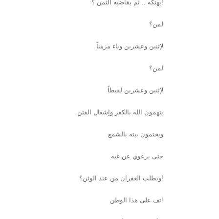
يهتكه .. ثم يقاضيه الثمن ؟!
لمن؟
لإثنين وعشرين وباء مزمناً
لمن؟
لإثنين وعشرين لقيطاً
يتهمون الله بالكفر وإشعال الفتن
ويختمون بيته بالشمع
حتى يرعوي عن غيه
ويطلب الغفران من عند الوثن؟!
تف على هذا الوطن!