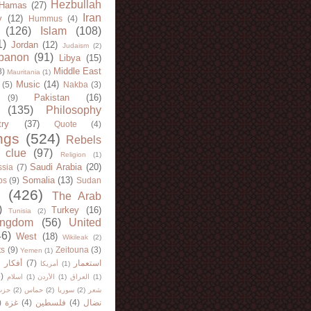
Hezbullah
Hamas
(27)
Iran
y
(12)
Hummus
(4)
(126)
Islam
(108)
1)
Jordan
(12)
Judaism
(2)
banon
(91)
Libya
(15)
Middle East
8)
Mauritania
(1)
Music
(14)
(5)
Nakba
(3)
Pakistan
(16)
(9)
(135)
Philosophy
try
(37)
Quote
(4)
ngs
(524)
Rebels
 clue
(97)
Religion
(1)
Saudi Arabia
(20)
sia
(7)
Somalia
(13)
bs
(9)
Sudan
(426)
The Arab
)
Turkey
(16)
Tunisia
(2)
ingdom
(56)
United
46)
West
(18)
Wikileak
(2)
ts
(9)
Zeitouna
(3)
Yemen
(1)
)
أفكار
(7)
استعمار
أمريكا
(1)
)
اسلام
(1)
الأردن
(1)
العراق
(1)
حزب
(2)
حماس
(2)
سوريا
(2)
شعر
)
غزة
(4)
فلسطين
(4)
نضال