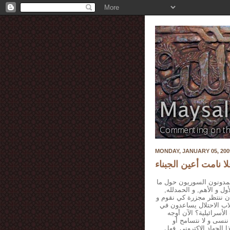
MONDAY, JANUARY 05, 200
لا نامت أعين الجبناء
لمدونون السوريون حول ما
ول و الأهم, و الحمدلله
أن ننتظر مجزرة كي نقوم و
اب الاحتلال يساعدون في
أسرائيلية؟ الآن أوجه
ننسى و لا نتسامح أو
الجهاد الاكتروني. فهل