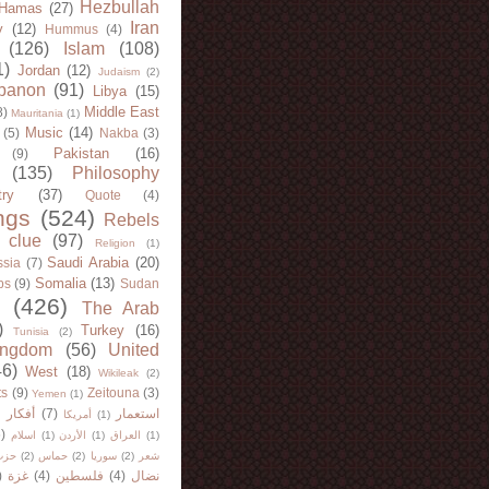
Hezbullah
Hamas
(27)
Iran
y
(12)
Hummus
(4)
(126)
Islam
(108)
1)
Jordan
(12)
Judaism
(2)
banon
(91)
Libya
(15)
Middle East
8)
Mauritania
(1)
Music
(14)
(5)
Nakba
(3)
Pakistan
(16)
(9)
(135)
Philosophy
try
(37)
Quote
(4)
ngs
(524)
Rebels
 clue
(97)
Religion
(1)
Saudi Arabia
(20)
sia
(7)
Somalia
(13)
bs
(9)
Sudan
(426)
The Arab
)
Turkey
(16)
Tunisia
(2)
ingdom
(56)
United
46)
West
(18)
Wikileak
(2)
ts
(9)
Zeitouna
(3)
Yemen
(1)
)
أفكار
(7)
استعمار
أمريكا
(1)
)
اسلام
(1)
الأردن
(1)
العراق
(1)
حزب
(2)
حماس
(2)
سوريا
(2)
شعر
)
غزة
(4)
فلسطين
(4)
نضال