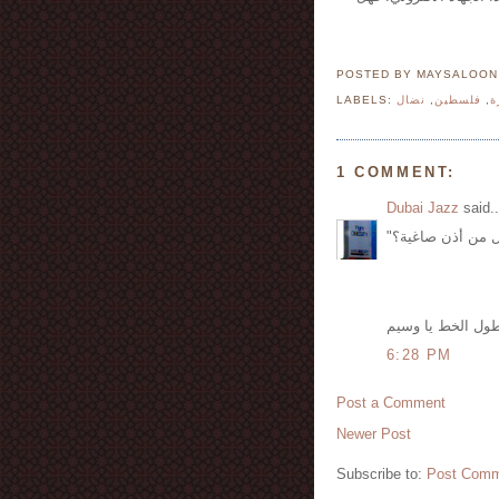
POSTED BY MAYSALOO
LABELS:
نضال
,
فلسطين
,
ة
1 COMMENT:
Dubai Jazz
said..
ول الخط يا وسيم
6:28 PM
Post a Comment
Newer Post
Subscribe to:
Post Comm