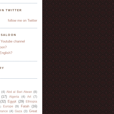
ON TWITTER
follow me on Twitter
YSALOON
 Youtube channel
oon?
English?
RY
(4)
Abd al Bari Atwan
(8)
(17)
Algeria
(4)
Art
(7)
(32)
Egypt
(29)
Ethiopia
Fatah
(16)
Europe
(9)
)
Great
rance
(4)
Gaza
(3)