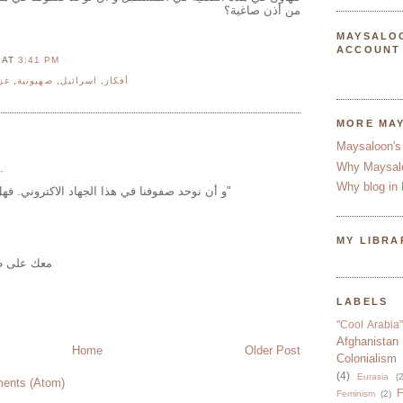
من أذن صاغية؟
MAYSALO
ACCOUNT
N
AT
3:41 PM
غز
,
صهيونية
,
اسرائيل
,
أفكار
MORE MA
Maysaloon's
Why Maysal
.
Why blog in 
"و أن نوحد صفوفنا في هذا الجهاد الاكتروني. فهل من أذن صاغية؟"
MY LIBRA
معك على ط
LABELS
"Cool Arabia"
Afghanistan
Home
Older Post
Colonialism
(4)
Eurasia
(2
ents (Atom)
F
Feminism
(2)