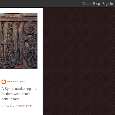
E
MAYSALOON
A Syrian awakening in a
modern world that's
gone insane.
VIEW MY COMPLETE