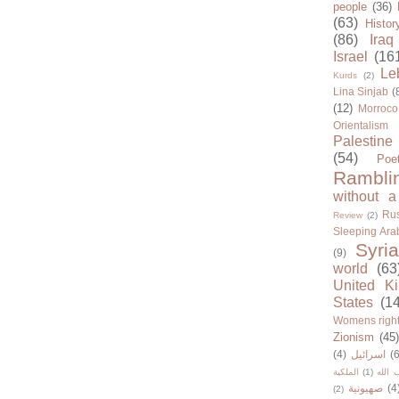
people
(36)
(63)
Histor
(86)
Iraq
Israel
(16
Le
Kurds
(2)
Lina Sinjab
(
(12)
Morroco
Orientalism
Palestine
(54)
Poe
Rambli
without a
Rus
Review
(2)
Sleeping Ara
Syria
(9)
world
(63
United K
States
(1
Womens righ
Zionism
(45
(4)
اسرائيل
(6
الملكية
(1)
 الله
صهيونية
(4
(2)