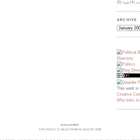
(5)
هوية
(4)
ظر
ARCHIVE
This work is
Creative Co
Who links t
DISCLAIMER
THIS POLICY IS VALID FROM 05 AUGUST 2009