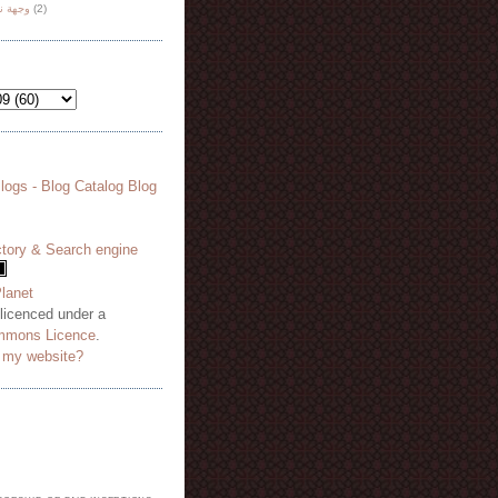
وجهة ن
(2)
 licenced under a
mmons Licence
.
o my website?