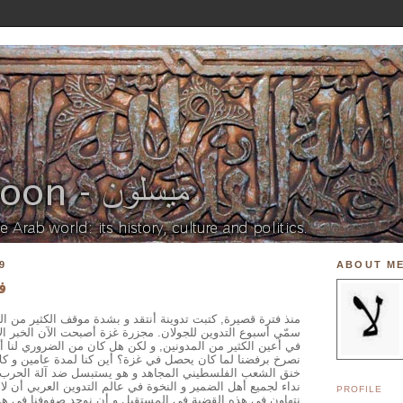
9
ABOUT M
ف
منذ فترة قصيرة, كتبت تدوينة أنتقد و بشدة موقف الكثير من ا
سمّي أسبوع التدوين للجولان. مجزرة غزة أصبحت الآن الخبر الأ,
في أعين الكثير من المدونين, و لكن هل كان من الضروري لنا 
نصرخ برفضنا لما كان يحصل في غزة؟ أين كنا لمدة عامين و كل
خنق الشعب الفلسطيني المجاهد و هو يستبسل ضد آلة الحرب ال
نداء لجميع أهل الضمير و النخوة في عالم التدوين العربي أن لا 
PROFILE
نتهاون في هذه القضية في المستقبل و أن نوحد صفوفنا في هذا 