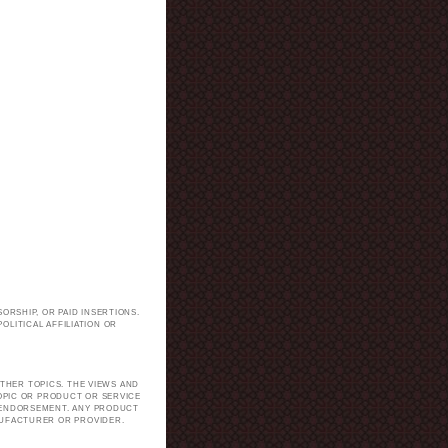
ORSHIP, OR PAID INSERTIONS.
LITICAL AFFILIATION OR
.
THER TOPICS. THE VIEWS AND
TOPIC OR PRODUCT OR SERVICE
H ENDORSEMENT. ANY PRODUCT
NUFACTURER OR PROVIDER.