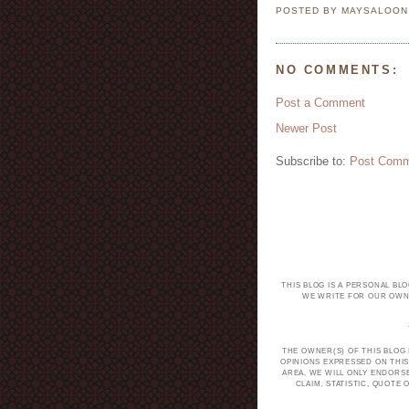
POSTED BY MAYSALOO
NO COMMENTS:
Post a Comment
Newer Post
Subscribe to:
Post Comm
THIS BLOG IS A PERSONAL BL
WE WRITE FOR OUR OWN 
THE OWNER(S) OF THIS BLOG
OPINIONS EXPRESSED ON THIS
AREA, WE WILL ONLY ENDORS
CLAIM, STATISTIC, QUOT