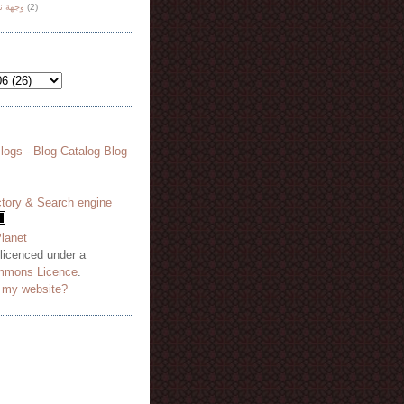
وجهة ن
(2)
 licenced under a
mmons Licence
.
o my website?