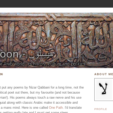
06
ABOUT M
't put any poems by Nizar Qabbani for a long time, not the
itical poet out there, but my favourite (and not because
yrian!). His poems always touch a raw nerve and his use
quial along with classic Arabic make it accessible and
in a mans mind. Here is one called
One Path
. I'd translate
PROFILE
it's getting really late and I must get some sleep.