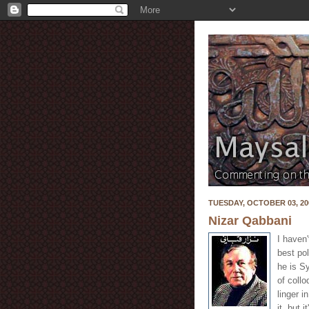
TUESDAY, OCTOBER 03, 20
Nizar Qabbani
I haven
best pol
he is S
of collo
linger 
it, but 