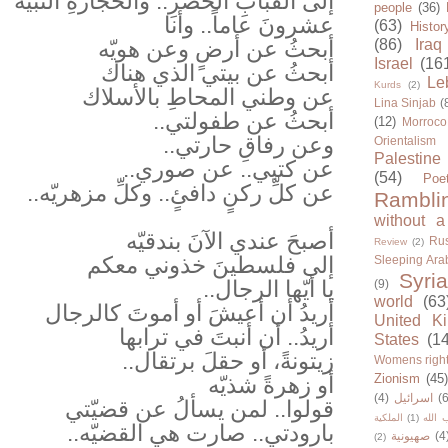
إلى القبابِ الخضرِ.. والحجارةِ النبيّه
people
(36)
عشرونَ عاماً.. وأنا
(63)
Histor
أبحثُ عن أرضٍ وعن هويّه
(86)
Iraq
Israel
(16
أبحثُ عن بيتي الذي هناك
Le
Kurds
(2)
عن وطني المحاطِ بالأسلاك
Lina Sinjab
(
أبحثُ عن طفولتي..
(12)
Morroco
وعن رفاقِ حارتي..
Orientalism
Palestine
عن كتبي.. عن صوري..
(54)
Poe
عن كلِّ ركنٍ دافئٍ.. وكلِّ مزهريّه..
Rambli
without a
أصبحَ عندي الآنَ بندقيّه
Rus
Review
(2)
إلى فلسطينَ خذوني معكم
Sleeping Ara
Syria
يا أيّها الرجال..
(9)
world
(63
أريدُ أن أعيشَ أو أموتَ كالرجال
United K
أريدُ.. أن أنبتَ في ترابها
States
(1
زيتونةً، أو حقلَ برتقال..
Womens righ
Zionism
(45
أو زهرةً شذيّه
(4)
اسرائيل
(6
قولوا.. لمن يسألُ عن قضيّتي
الملكية
(1)
 الله
بارودتي.. صارت هي القضيّه..
صهيونية
(4
(2)