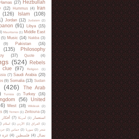
Hezbullah
Hamas
(27)
Iran
y
(12)
Hummus
(4)
(126)
Islam
(108)
1)
Jordan
(12)
Judaism
(2)
banon
(91)
Libya
(15)
Middle East
8)
Mauritania
(1)
Music
(14)
(5)
Nakba
(3)
Pakistan
(16)
(9)
(135)
Philosophy
try
(37)
Quote
(4)
ngs
(524)
Rebels
 clue
(97)
Religion
(1)
Saudi Arabia
(20)
sia
(7)
Somalia
(13)
bs
(9)
Sudan
(426)
The Arab
)
Turkey
(16)
Tunisia
(2)
ingdom
(56)
United
46)
West
(18)
Wikileak
(2)
ts
(9)
Zeitouna
(3)
Yemen
(1)
)
أفكار
(7)
استعمار
أمريكا
(1)
)
اسلام
(1)
الأردن
(1)
العراق
(1)
حزب
(2)
حماس
(2)
سوريا
(2)
شعر
)
غزة
(4)
فلسطين
(4)
نضال