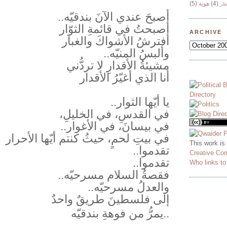
(5)
هوية
(4)
ظر
أصبحَ عندي الآنَ بندقيّه..
أصبحتُ في قائمةِ الثوّار
ARCHIVE
أفترشُ الأشواكَ والغبار
وألبسُ المنيّه..
مشيئةُ الأقدارِ لا تردُّني
أنا الذي أغيّرُ الأقدار
يا أيّها الثوار..
في القدسِ، في الخليلِ،
في بيسانَ، في الأغوار..
في بيتِ لحمٍ، حيثُ كنتم أيّها الأحرار
This work is
تقدموا..
Creative Co
تقدموا..
Who links t
فقصةُ السلام مسرحيّه..
والعدلُ مسرحيّه..
إلى فلسطينَ طريقٌ واحدٌ
يمرُّ من فوهةِ بندقيّه..