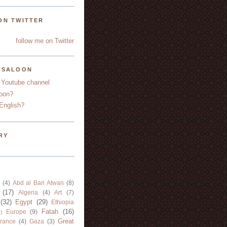
ON TWITTER
follow me on Twitter
YSALOON
 Youtube channel
oon?
English?
RY
(4)
Abd al Bari Atwan
(8)
(17)
Algeria
(4)
Art
(7)
(32)
Egypt
(29)
Ethiopia
Fatah
(16)
Europe
(9)
)
Great
rance
(4)
Gaza
(3)