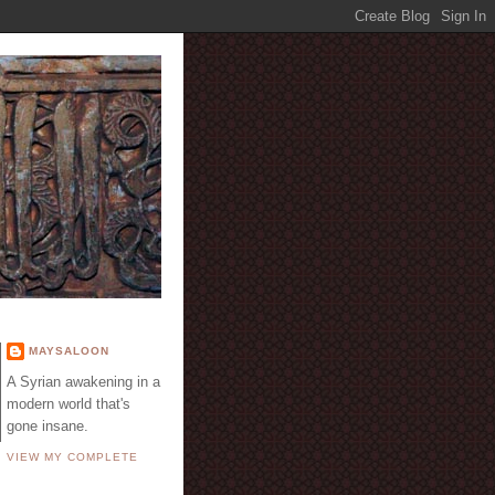
E
MAYSALOON
A Syrian awakening in a
modern world that's
gone insane.
VIEW MY COMPLETE