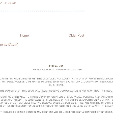
N
AT
1:09 AM
Home
Older Post
ents (Atom)
DISCLAIMER
THIS POLICY IS VALID FROM 05 AUGUST 2009
OG WRITTEN AND EDITED BY ME. THIS BLOG DOES NOT ACCEPT ANY FORM OF ADVERTISING, SPONS
PURPOSES. HOWEVER, WE MAY BE INFLUENCED BY OUR BACKGROUND, OCCUPATION, RELIGION, PO
EXPERIENCE.
THE OWNER(S) OF THIS BLOG WILL NEVER RECEIVE COMPENSATION IN ANY WAY FROM THIS BLOG
 IS NOT COMPENSATED TO PROVIDE OPINION ON PRODUCTS, SERVICES, WEBSITES AND VARIOUS O
 BLOG ARE PURELY THE BLOG OWNERS. IF WE CLAIM OR APPEAR TO BE EXPERTS ON A CERTAIN 
E PRODUCTS OR SERVICES THAT WE BELIEVE, BASED ON OUR EXPERTISE, ARE WORTHY OF SUC
E OR OTHER REPRESENTATION ABOUT A PRODUCT OR SERVICE SHOULD BE VERIFIED WITH THE MA
THIS BLOG DOES NOT CONTAIN ANY CONTENT WHICH MIGHT PRESENT A CONFLICT OF INTEREST.