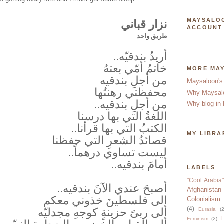
MAYSALO
نزار قباني
ACCOUNT
طريق واحد
أريدُ بندقيّه..
خاتمُ أمّي بعتهُ
MORE MA
من أجلِ بندقيه
Maysaloon's
محفظتي رهنتُها
Why Maysal
من أجلِ بندقيه..
Why blog in 
اللغةُ التي بها درسنا
الكتبُ التي بها قرأنا..
MY LIBRA
قصائدُ الشعرِ التي حفظنا
ليست تساوي درهماً..
أمامَ بندقيه..
LABELS
"Cool Arabia"
أصبحَ عندي الآنَ بندقيه..
Afghanistan
إلى فلسطينَ خذوني معكم
Colonialism
(4)
إلى ربىً حزينةٍ كوجهِ مجدليّه
Eurasia
(2
F
Feminism
(2)